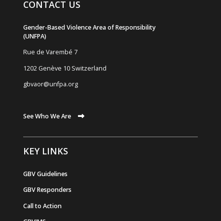
CONTACT US
Gender-Based Violence Area of Responsibility
(UNFPA)
Rue de Varemb
é
7
1202 Genève 10 Switzerland
gbvaor@unfpa.org
See Who We Are
KEY LINKS
GBV Guidelines
GBV Responders
Call to Action